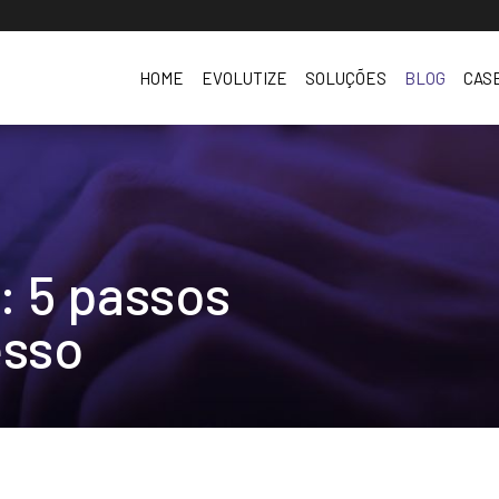
HOME
EVOLUTIZE
SOLUÇÕES
BLOG
CAS
Quem somos
Evolutize ERP
Trabalhe Conosco
Especializações
BI
Clubes
: 5 passos
Cases
esso
Parceiros