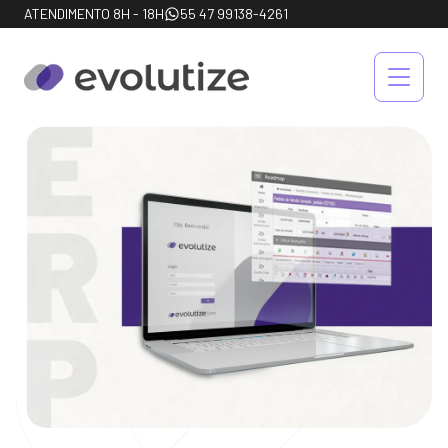
ATENDIMENTO 8H - 18H
55 47 99138-4261