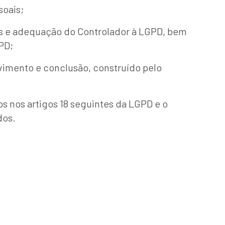
soais;
s e adequação do Controlador à LGPD, bem
PD;
imento e conclusão, construído pelo
s nos artigos 18 seguintes da LGPD e o
dos.