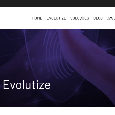
HOME
EVOLUTIZE
SOLUÇÕES
BLOG
CAS
Quem somos
Evolutize ERP
Trabalhe Conosco
Especializações
BI
Clubes
Cases
 Evolutize
Parceiros